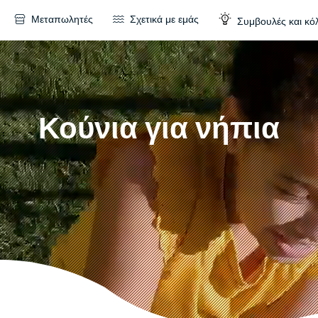
Μεταπωλητές
Σχετικά με εμάς
Συμβουλές και κό
Κούνια για νήπια