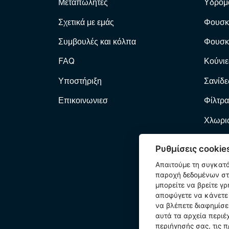
Μεταπωλητές
Υδρομ
Σχετικά με εμάς
Φουσκ
Συμβουλές και κόλπα
Φουσκ
FAQ
Κούνιε
Υποστήριξη
Σανίδε
Επικοινωνιεσ
Φίλτρα
Χλωριω
Φίλτρα
Ρυθμίσεις cookie
Αντλί
Απαιτούμε τη συγκατ
παροχή δεδομένων στη
Φουσκ
μπορείτε να βρείτε γ
αποφύγετε να κάνετε 
Κατοικ
να βλέπετε διαφημίσε
αυτά τα αρχεία περιέ
Εξαρτ
περιήγησής σας, τις π