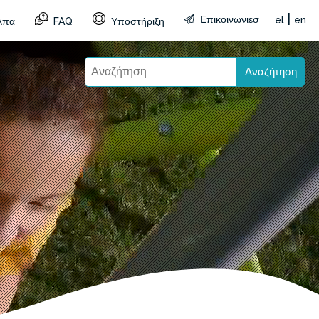
|
Επικοινωνιεσ
el
en
λπα
FAQ
Υποστήριξη
Αναζήτηση