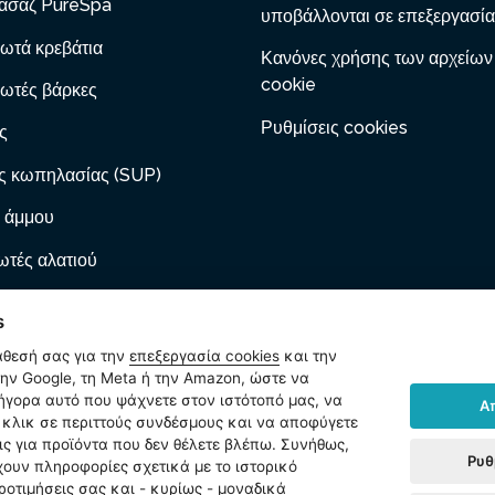
ασάζ PureSpa
υποβάλλονται σε επεξεργασία
ωτά κρεβάτια
Κανόνες χρήσης των αρχείων
cookie
ωτές βάρκες
Ρυθμίσεις cookies
ς
ς κωπηλασίας (SUP)
 άμμου
τές αλατιού
 με φυσίγγιο
s
ες φουσκώματος
άθεσή σας για την
επεξεργασία cookies
και την
ν Google, τη Meta ή την Amazon, ώστε να
ωτά έπιπλα
ρήγορα αυτό που ψάχνετε στον ιστότοπό μας, να
Α
κλικ σε περιττούς συνδέσμους και να αποφύγετε
ίδια
ις για προϊόντα που δεν θέλετε βλέπω. Συνήθως,
Ρυθ
χουν πληροφορίες σχετικά με το ιστορικό
ήματα
ροτιμήσεις σας και - κυρίως - μοναδικά