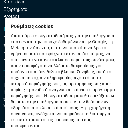
Κατοικίδια
Εξαρτήματα
Wetset
Ρυθμίσεις cookies
GDPR και Cookies
Απαιτούμε τη συγκατάθεσή σας για την
επεξεργασία
Πολιτική προστασίας προσωπικών και λοιπών δεδομένων
cookies
και την παροχή δεδομένων στην Google, τη
που υποβάλλονται σε επεξεργασία
Meta ή την Amazon, ώστε να μπορείτε να βρείτε
Κανόνες χρήσης των αρχείων cookie
γρήγορα αυτό που ψάχνετε στον ιστότοπό μας, να
Ρυθμίσεις cookies
αποφύγετε να κάνετε κλικ σε περιττούς συνδέσμους
και να αποφύγετε να βλέπετε διαφημίσεις για
προϊόντα που δεν θέλετε βλέπω. Συνήθως, αυτά τα
αρχεία περιέχουν πληροφορίες σχετικά με το
ιστορικό περιήγησής σας, τις προτιμήσεις σας και -
Intex Trading, s.r.o.
κυρίως - μοναδικά αναγνωριστικά για το πρόγραμμα
Hradecká 2526/3
περιήγησής σας. Η συγκατάθεση που θα επιλέξετε να
130 00 Praha 3
δώσετε στην επεξεργασία αυτών των δεδομένων
Vinohrady - Česká republika
εξαρτάται αποκλειστικά από εσάς. Η μη χορήγηση
συναινέσεις ενδέχεται να επηρεάσει τη λειτουργία
του ιστότοπου και τις υπηρεσίες που σας
Η εταιρεία είναι εγγεγραμμένη στο Δημοτικό Δικαστήριο της
προσφέρονται.