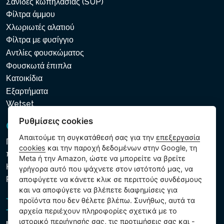
Σανίδες κωπηλασίας (SUP)
Φίλτρα άμμου
Χλωριωτές αλατιού
Φίλτρα με φυσίγγιο
Αντλίες φουσκώματος
Φουσκωτά έπιπλα
Κατοικίδια
Εξαρτήματα
Wetset
Ρυθμίσεις cookies
GDPR και Cookies
Απαιτούμε τη συγκατάθεσή σας για την
επεξεργασία
Πολιτική προστασίας προσωπικών και λοιπών δεδομένων
cookies
και την παροχή δεδομένων στην Google, τη
που υποβάλλονται σε επεξεργασία
Meta ή την Amazon, ώστε να μπορείτε να βρείτε
Κανόνες χρήσης των αρχείων cookie
γρήγορα αυτό που ψάχνετε στον ιστότοπό μας, να
Ρυθμίσεις cookies
αποφύγετε να κάνετε κλικ σε περιττούς συνδέσμους
και να αποφύγετε να βλέπετε διαφημίσεις για
προϊόντα που δεν θέλετε βλέπω. Συνήθως, αυτά τα
αρχεία περιέχουν πληροφορίες σχετικά με το
ιστορικό περιήγησής σας, τις προτιμήσεις σας και -