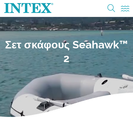
Σετ σκάφους Seahawk™
2