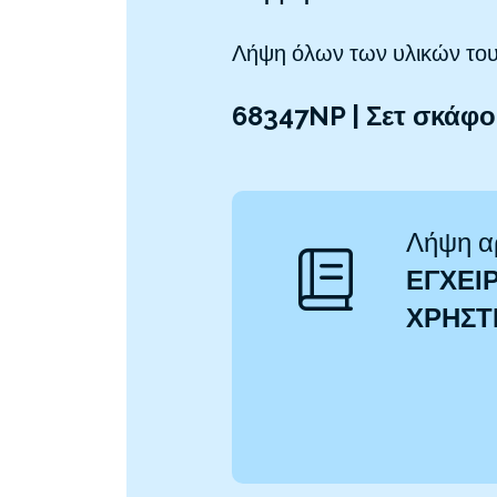
Λήψη όλων των υλικών του
68347NP | Σετ σκάφ
Λήψη α
ΕΓΧΕΙΡ
ΧΡΉΣ