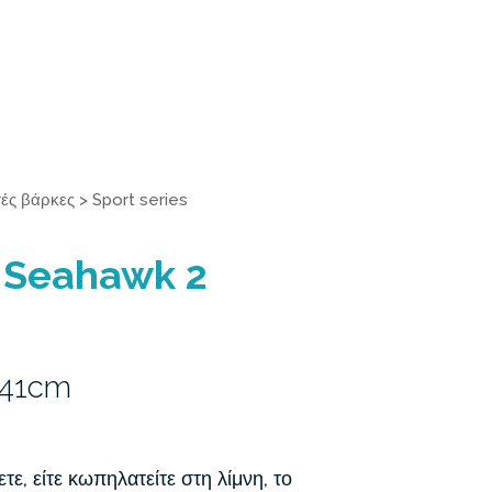
ές βάρκες
>
Sport series
 Seahawk 2
 41cm
τε, είτε κωπηλατείτε στη λίμνη, το