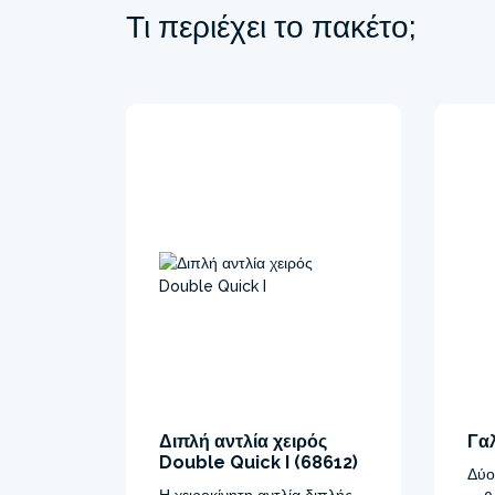
Τι περιέχει το πακέτο;
Διπλή αντλία χειρός
Γαλ
Double Quick I (68612)
Δύο
Η χειροκίνητη αντλία διπλής