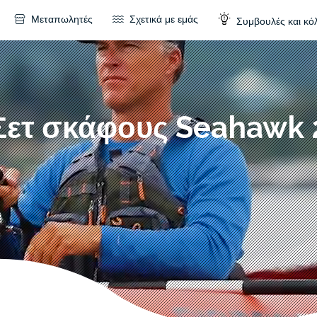
Μεταπωλητές
Σχετικά με εμάς
Συμβουλές και κό
Σετ σκάφους Seahawk 