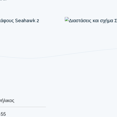
νήλικος
.55