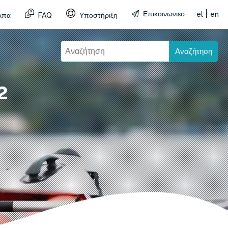
|
Επικοινωνιεσ
el
en
λπα
FAQ
Υποστήριξη
Αναζήτηση
2