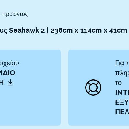
 προϊόντος
ους Seahawk 2 | 236cm x 114cm x 41cm
ρχείου
Για 
ΊΔΙΟ
πληρ
ΤΗ
το
INT
ΕΞΥ
ΠΕ