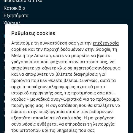
Φουσκωτά έπιπλα
Κατοικίδια
Εξαρτήματα
Wetset
Ρυθμίσεις cookies
GDPR και Cookies
Απαιτούμε τη συγκατάθεσή σας για την
επεξεργασία
Πολιτική προστασίας προσωπικών και λοιπών δεδομένων
cookies
και την παροχή δεδομένων στην Google, τη
που υποβάλλονται σε επεξεργασία
Meta ή την Amazon, ώστε να μπορείτε να βρείτε
Κανόνες χρήσης των αρχείων cookie
γρήγορα αυτό που ψάχνετε στον ιστότοπό μας, να
Ρυθμίσεις cookies
αποφύγετε να κάνετε κλικ σε περιττούς συνδέσμους
και να αποφύγετε να βλέπετε διαφημίσεις για
προϊόντα που δεν θέλετε βλέπω. Συνήθως, αυτά τα
αρχεία περιέχουν πληροφορίες σχετικά με το
ιστορικό περιήγησής σας, τις προτιμήσεις σας και -
Intex Trading, s.r.o.
κυρίως - μοναδικά αναγνωριστικά για το πρόγραμμα
Hradecká 2526/3
περιήγησής σας. Η συγκατάθεση που θα επιλέξετε να
130 00 Praha 3
δώσετε στην επεξεργασία αυτών των δεδομένων
Vinohrady - Česká republika
εξαρτάται αποκλειστικά από εσάς. Η μη χορήγηση
συναινέσεις ενδέχεται να επηρεάσει τη λειτουργία
του ιστότοπου και τις υπηρεσίες που σας
Η εταιρεία είναι εγγεγραμμένη στο Δημοτικό Δικαστήριο της