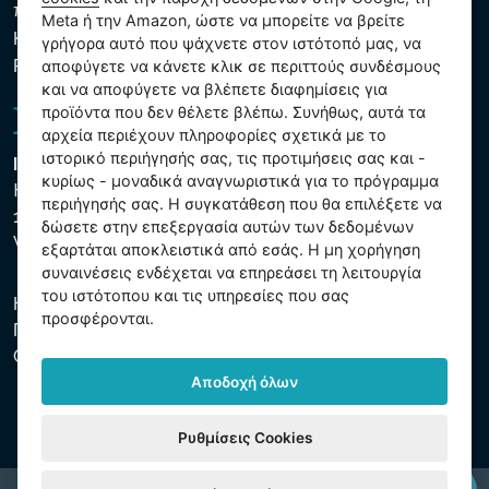
που υποβάλλονται σε επεξεργασία
Meta ή την Amazon, ώστε να μπορείτε να βρείτε
Κανόνες χρήσης των αρχείων cookie
γρήγορα αυτό που ψάχνετε στον ιστότοπό μας, να
Ρυθμίσεις cookies
αποφύγετε να κάνετε κλικ σε περιττούς συνδέσμους
και να αποφύγετε να βλέπετε διαφημίσεις για
προϊόντα που δεν θέλετε βλέπω. Συνήθως, αυτά τα
αρχεία περιέχουν πληροφορίες σχετικά με το
ιστορικό περιήγησής σας, τις προτιμήσεις σας και -
Intex Trading, s.r.o.
κυρίως - μοναδικά αναγνωριστικά για το πρόγραμμα
Hradecká 2526/3
περιήγησής σας. Η συγκατάθεση που θα επιλέξετε να
130 00 Praha 3
δώσετε στην επεξεργασία αυτών των δεδομένων
Vinohrady - Česká republika
εξαρτάται αποκλειστικά από εσάς. Η μη χορήγηση
συναινέσεις ενδέχεται να επηρεάσει τη λειτουργία
του ιστότοπου και τις υπηρεσίες που σας
Η εταιρεία είναι εγγεγραμμένη στο Δημοτικό Δικαστήριο της
προσφέρονται.
Πράγας, μέρος C, αύξ. αριθ. 74759. ΑΜΕ 26150808, ΑΦΜ
CZ26150808.
Αποδοχή όλων
Ρυθμίσεις Cookies