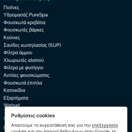
Πισίνες
Υδρομασάζ PureSpa
Φουσκωτά κρεβάτια
Φουσκωτές βάρκες
Κούνιες
Σανίδες κωπηλασίας (SUP)
Φίλτρα άμμου
Χλωριωτές αλατιού
Φίλτρα με φυσίγγιο
Αντλίες φουσκώματος
Φουσκωτά έπιπλα
Κατοικίδια
Εξαρτήματα
Wetset
Ρυθμίσεις cookies
GDPR και Cookies
Απαιτούμε τη συγκατάθεσή σας για την
επεξεργασία
Πολιτική προστασίας προσωπικών και λοιπών δεδομένων
cookies
και την παροχή δεδομένων στην Google, τη