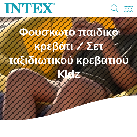
Φουσκωτό παιδικό
κρεβάτι / Σετ
ταξιδιωτικού κρεβατιού
Kidz