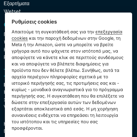
Εξαρτήματα
Wetset
Ρυθμίσεις cookies
GDPR και Cookies
Απαιτούμε τη συγκατάθεσή σας για την
επεξεργασία
Πολιτική προστασίας προσωπικών και λοιπών δεδομένων
cookies
και την παροχή δεδομένων στην Google, τη
που υποβάλλονται σε επεξεργασία
Meta ή την Amazon, ώστε να μπορείτε να βρείτε
Κανόνες χρήσης των αρχείων cookie
γρήγορα αυτό που ψάχνετε στον ιστότοπό μας, να
Ρυθμίσεις cookies
αποφύγετε να κάνετε κλικ σε περιττούς συνδέσμους
και να αποφύγετε να βλέπετε διαφημίσεις για
προϊόντα που δεν θέλετε βλέπω. Συνήθως, αυτά τα
αρχεία περιέχουν πληροφορίες σχετικά με το
ιστορικό περιήγησής σας, τις προτιμήσεις σας και -
Intex Trading, s.r.o.
κυρίως - μοναδικά αναγνωριστικά για το πρόγραμμα
Hradecká 2526/3
περιήγησής σας. Η συγκατάθεση που θα επιλέξετε να
130 00 Praha 3
δώσετε στην επεξεργασία αυτών των δεδομένων
Vinohrady - Česká republika
εξαρτάται αποκλειστικά από εσάς. Η μη χορήγηση
συναινέσεις ενδέχεται να επηρεάσει τη λειτουργία
του ιστότοπου και τις υπηρεσίες που σας
Η εταιρεία είναι εγγεγραμμένη στο Δημοτικό Δικαστήριο της
προσφέρονται.
Πράγας, μέρος C, αύξ. αριθ. 74759. ΑΜΕ 26150808, ΑΦΜ