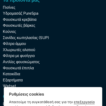
Πισίνες
Υδρομασάζ PureSpa
Φουσκωτά κρεβάτια
Φουσκωτές βάρκες
Κούνιες
Σανίδες κωπηλασίας (SUP)
Φίλτρα άμμου
Χλωριωτές αλατιού
Φίλτρα με φυσίγγιο
Αντλίες φουσκώματος
Φουσκωτά έπιπλα
Κατοικίδια
Εξαρτήματα
Wetset
Ρυθμίσεις cookies
GDPR και Cookies
Απαιτούμε τη συγκατάθεσή σας για την
επεξεργασία
Πολιτική προστασίας προσωπικών και λοιπών δεδομένων