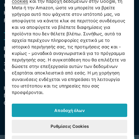
cookies
και την παροχή δεδομένων στην Google, τη
που υποβάλλονται σε επεξεργασία
Meta ή την Amazon, ώστε να μπορείτε να βρείτε
Κανόνες χρήσης των αρχείων cookie
γρήγορα αυτό που ψάχνετε στον ιστότοπό μας, να
Ρυθμίσεις cookies
αποφύγετε να κάνετε κλικ σε περιττούς συνδέσμους
και να αποφύγετε να βλέπετε διαφημίσεις για
προϊόντα που δεν θέλετε βλέπω. Συνήθως, αυτά τα
αρχεία περιέχουν πληροφορίες σχετικά με το
ιστορικό περιήγησής σας, τις προτιμήσεις σας και -
Intex Trading, s.r.o.
κυρίως - μοναδικά αναγνωριστικά για το πρόγραμμα
Hradecká 2526/3
περιήγησής σας. Η συγκατάθεση που θα επιλέξετε να
130 00 Praha 3
δώσετε στην επεξεργασία αυτών των δεδομένων
Vinohrady - Česká republika
εξαρτάται αποκλειστικά από εσάς. Η μη χορήγηση
συναινέσεις ενδέχεται να επηρεάσει τη λειτουργία
του ιστότοπου και τις υπηρεσίες που σας
Η εταιρεία είναι εγγεγραμμένη στο Δημοτικό Δικαστήριο της
προσφέρονται.
Πράγας, μέρος C, αύξ. αριθ. 74759. ΑΜΕ 26150808, ΑΦΜ
CZ26150808.
Αποδοχή όλων
Ρυθμίσεις Cookies