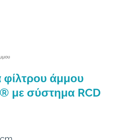
άμμου
α φίλτρου άμμου
ar® με σύστημα RCD
2cm