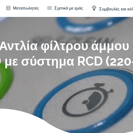
Μεταπωλητές
Σχετικά με εμάς
Συμβουλές και κό
Αντλία φίλτρου άμμου 
 με σύστημα RCD (220