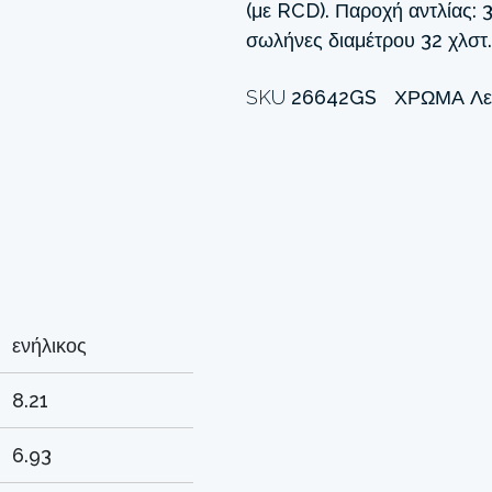
(με RCD). Παροχή αντλίας: 
σωλήνες διαμέτρου 32 χλστ.
SKU
26642GS
ΧΡΏΜΑ
Λε
ενήλικος
8.21
6.93