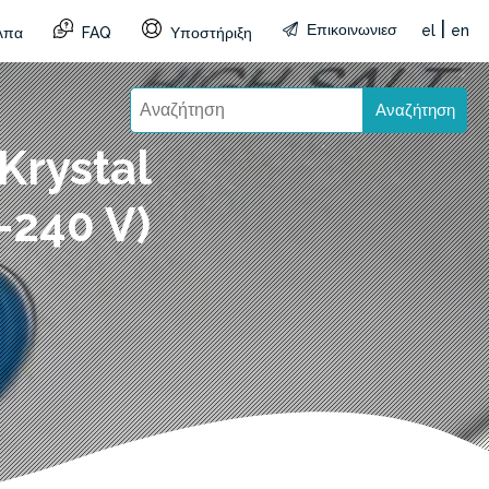
|
Επικοινωνιεσ
el
en
λπα
FAQ
Υποστήριξη
Αναζήτηση
Krystal
-240 V)