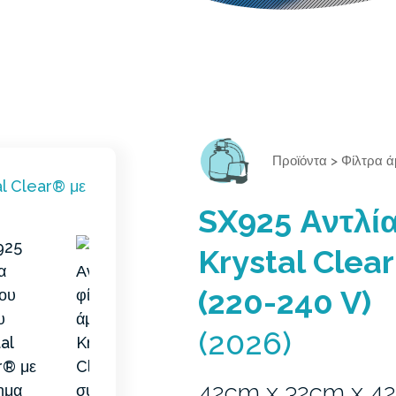
Προϊόντα
>
Φίλτρα 
SX925 Αντλί
Krystal Cle
(220-240 V)
(2026)
42cm x 32cm x 4