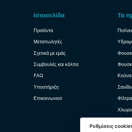
Ιστοσελίδα
Τα π
Προϊόντα
Πισίνε
Μεταπωλητές
Υδρομ
Σχετικά με εμάς
Φουσκ
Συμβουλές και κόλπα
Φουσκ
FAQ
Κούνιε
Υποστήριξη
Σανίδε
Επικοινωνιεσ
Φίλτρα
Χλωριω
Φίλτρα
Ρυθμίσεις cookie