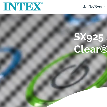
Προϊόντα
SX925 
Clear®