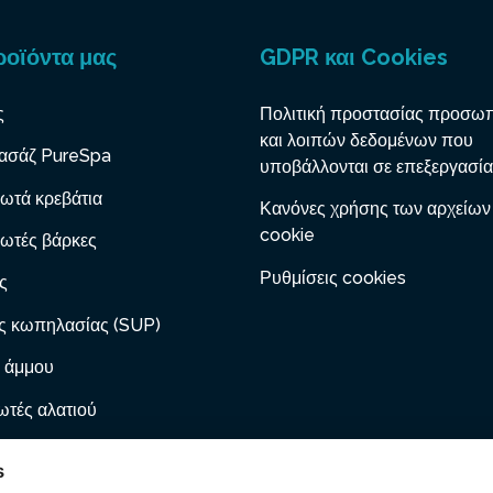
ροϊόντα μας
GDPR και Cookies
ς
Πολιτική προστασίας προσω
και λοιπών δεδομένων που
ασάζ PureSpa
υποβάλλονται σε επεξεργασία
ωτά κρεβάτια
Κανόνες χρήσης των αρχείων
cookie
ωτές βάρκες
Ρυθμίσεις cookies
ς
ς κωπηλασίας (SUP)
 άμμου
τές αλατιού
 με φυσίγγιο
s