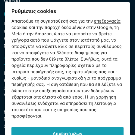
Wetset
Ρυθμίσεις cookies
GDPR και Cookies
Απαιτούμε τη συγκατάθεσή σας για την
επεξεργασία
Πολιτική προστασίας προσωπικών και λοιπών δεδομένων
cookies
και την παροχή δεδομένων στην Google, τη
που υποβάλλονται σε επεξεργασία
Meta ή την Amazon, ώστε να μπορείτε να βρείτε
Κανόνες χρήσης των αρχείων cookie
γρήγορα αυτό που ψάχνετε στον ιστότοπό μας, να
Ρυθμίσεις cookies
αποφύγετε να κάνετε κλικ σε περιττούς συνδέσμους
και να αποφύγετε να βλέπετε διαφημίσεις για
προϊόντα που δεν θέλετε βλέπω. Συνήθως, αυτά τα
αρχεία περιέχουν πληροφορίες σχετικά με το
ιστορικό περιήγησής σας, τις προτιμήσεις σας και -
Intex Trading, s.r.o.
κυρίως - μοναδικά αναγνωριστικά για το πρόγραμμα
Hradecká 2526/3
περιήγησής σας. Η συγκατάθεση που θα επιλέξετε να
130 00 Praha 3
δώσετε στην επεξεργασία αυτών των δεδομένων
Vinohrady - Česká republika
εξαρτάται αποκλειστικά από εσάς. Η μη χορήγηση
συναινέσεις ενδέχεται να επηρεάσει τη λειτουργία
του ιστότοπου και τις υπηρεσίες που σας
Η εταιρεία είναι εγγεγραμμένη στο Δημοτικό Δικαστήριο της
προσφέρονται.
Πράγας, μέρος C, αύξ. αριθ. 74759. ΑΜΕ 26150808, ΑΦΜ
CZ26150808.
Αποδοχή όλων