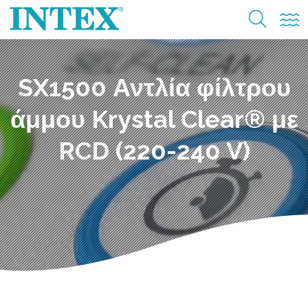
SX1500 Αντλία φίλτρου
άμμου Krystal Clear® με
RCD (220-240 V)