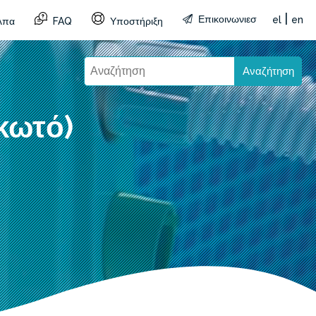
|
Επικοινωνιεσ
el
en
λπα
FAQ
Υποστήριξη
Αναζήτηση
κωτό)