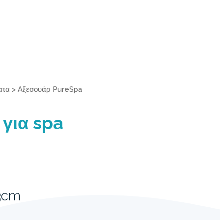
ατα
>
Αξεσουάρ PureSpa
για spa
3cm