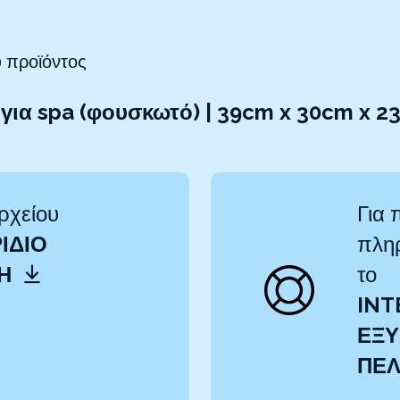
 προϊόντος
για spa (φουσκωτό) | 39cm x 30cm x 2
ρχείου
Για 
ΊΔΙΟ
πληρ
ΤΗ
το
INT
ΕΞΥ
ΠΕ