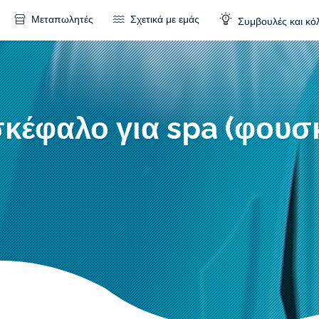
Μεταπωλητές
Σχετικά με εμάς
Συμβουλές και κό
κέφαλο για spa (φουσ