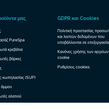
ροϊόντα μας
GDPR και Cookies
ς
Πολιτική προστασίας προσω
και λοιπών δεδομένων που
ασάζ PureSpa
υποβάλλονται σε επεξεργασία
ωτά κρεβάτια
Κανόνες χρήσης των αρχείων
cookie
ωτές βάρκες
Ρυθμίσεις cookies
ς
ς κωπηλασίας (SUP)
 άμμου
τές αλατιού
 με φυσίγγιο