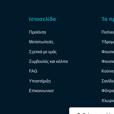
Ιστοσελίδα
Τα π
Προϊόντα
Πισίνε
Μεταπωλητές
Υδρομ
Σχετικά με εμάς
Φουσκ
Συμβουλές και κόλπα
Φουσκ
FAQ
Κούνιε
Υποστήριξη
Σανίδε
Επικοινωνιεσ
Φίλτρα
Χλωριω
Φίλτρα