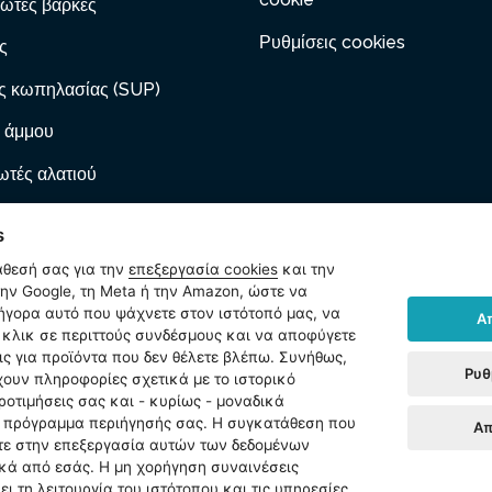
ωτές βάρκες
Ρυθμίσεις cookies
ς
ς κωπηλασίας (SUP)
 άμμου
τές αλατιού
 με φυσίγγιο
s
ες φουσκώματος
άθεσή σας για την
επεξεργασία cookies
και την
ν Google, τη Meta ή την Amazon, ώστε να
ωτά έπιπλα
ρήγορα αυτό που ψάχνετε στον ιστότοπό μας, να
Α
κλικ σε περιττούς συνδέσμους και να αποφύγετε
ίδια
ις για προϊόντα που δεν θέλετε βλέπω. Συνήθως,
Ρυθ
χουν πληροφορίες σχετικά με το ιστορικό
ήματα
ροτιμήσεις σας και - κυρίως - μοναδικά
ο πρόγραμμα περιήγησής σας. Η συγκατάθεση που
t
Απ
ετε στην επεξεργασία αυτών των δεδομένων
κά από εσάς. Η μη χορήγηση συναινέσεις
ι τη λειτουργία του ιστότοπου και τις υπηρεσίες