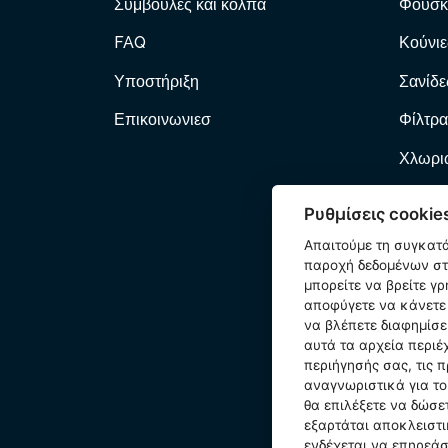
Συμβουλές και κόλπα
Φουσκ
FAQ
Κούνιε
Υποστήριξη
Σανίδε
Επικοινωνιεσ
Φίλτρα
Χλωριω
Φίλτρα
Ρυθμίσεις cookie
Αντλί
Απαιτούμε τη συγκατ
παροχή δεδομένων στη
Φουσκ
μπορείτε να βρείτε γ
αποφύγετε να κάνετε 
Κατοικ
να βλέπετε διαφημίσε
αυτά τα αρχεία περιέ
Εξαρτ
περιήγησής σας, τις π
αναγνωριστικά για τ
Wetse
θα επιλέξετε να δώσ
εξαρτάται αποκλειστι
ενδέχεται να επηρεάσε