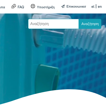
|
Επικοινωνιεσ
el
en
λπα
FAQ
Υποστήριξη
Αναζήτηση