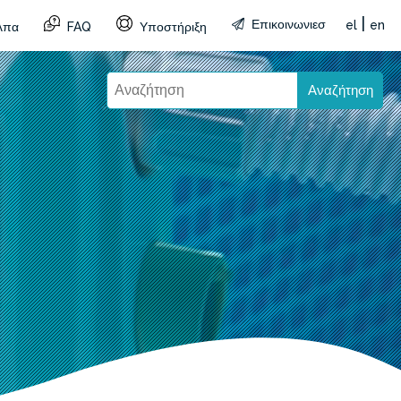
|
Επικοινωνιεσ
el
en
λπα
FAQ
Υποστήριξη
Αναζήτηση