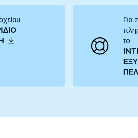
ρχείου
Για 
ΊΔΙΟ
πληρ
ΤΗ
το
INT
ΕΞΥ
ΠΕ