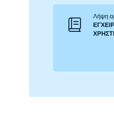
Λήψη α
ΕΓΧΕΙΡ
ΧΡΉΣ