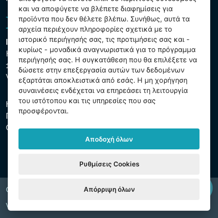
και να αποφύγετε να βλέπετε διαφημίσεις για
προϊόντα που δεν θέλετε βλέπω. Συνήθως, αυτά τα
αρχεία περιέχουν πληροφορίες σχετικά με το
ιστορικό περιήγησής σας, τις προτιμήσεις σας και -
Intex Trading, s.r.o.
κυρίως - μοναδικά αναγνωριστικά για το πρόγραμμα
Hradecká 2526/3
περιήγησής σας. Η συγκατάθεση που θα επιλέξετε να
130 00 Praha 3
δώσετε στην επεξεργασία αυτών των δεδομένων
Vinohrady - Česká republika
εξαρτάται αποκλειστικά από εσάς. Η μη χορήγηση
συναινέσεις ενδέχεται να επηρεάσει τη λειτουργία
του ιστότοπου και τις υπηρεσίες που σας
Η εταιρεία είναι εγγεγραμμένη στο Δημοτικό Δικαστήριο της
προσφέρονται.
Πράγας, μέρος C, αύξ. αριθ. 74759. ΑΜΕ 26150808, ΑΦΜ
CZ26150808.
Αποδοχή όλων
Ρυθμίσεις Cookies
Απόρριψη όλων
Copyright © 2026 INTEX TRADING s.r.o. All rights reserved.
Web by
digiONE