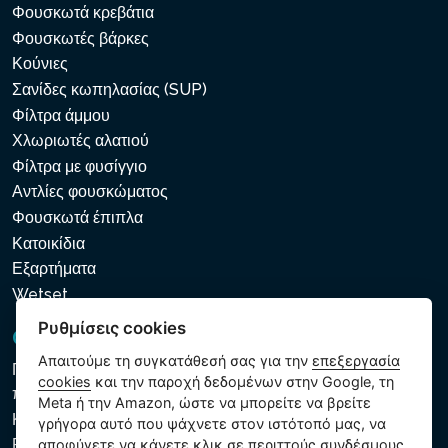
Φουσκωτά κρεβάτια
Φουσκωτές βάρκες
Κούνιες
Σανίδες κωπηλασίας (SUP)
Φίλτρα άμμου
Χλωριωτές αλατιού
Φίλτρα με φυσίγγιο
Αντλίες φουσκώματος
Φουσκωτά έπιπλα
Κατοικίδια
Εξαρτήματα
Wetset
Ρυθμίσεις cookies
GDPR και Cookies
Απαιτούμε τη συγκατάθεσή σας για την
επεξεργασία
Πολιτική προστασίας προσωπικών και λοιπών δεδομένων
cookies
και την παροχή δεδομένων στην Google, τη
που υποβάλλονται σε επεξεργασία
Meta ή την Amazon, ώστε να μπορείτε να βρείτε
Κανόνες χρήσης των αρχείων cookie
γρήγορα αυτό που ψάχνετε στον ιστότοπό μας, να
Ρυθμίσεις cookies
αποφύγετε να κάνετε κλικ σε περιττούς συνδέσμους