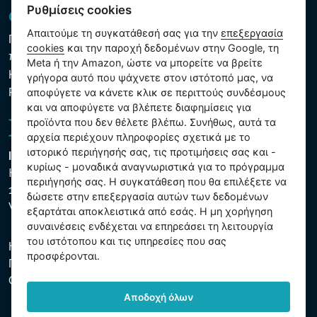
Ρυθμίσεις cookies
GDPR και Cookies
Απαιτούμε τη συγκατάθεσή σας για την
επεξεργασία
Πολιτική προστασίας προσωπικών και λοιπών δεδομένων
cookies
και την παροχή δεδομένων στην Google, τη
που υποβάλλονται σε επεξεργασία
Meta ή την Amazon, ώστε να μπορείτε να βρείτε
Κανόνες χρήσης των αρχείων cookie
γρήγορα αυτό που ψάχνετε στον ιστότοπό μας, να
Ρυθμίσεις cookies
αποφύγετε να κάνετε κλικ σε περιττούς συνδέσμους
και να αποφύγετε να βλέπετε διαφημίσεις για
προϊόντα που δεν θέλετε βλέπω. Συνήθως, αυτά τα
αρχεία περιέχουν πληροφορίες σχετικά με το
ιστορικό περιήγησής σας, τις προτιμήσεις σας και -
Intex Trading, s.r.o.
κυρίως - μοναδικά αναγνωριστικά για το πρόγραμμα
Hradecká 2526/3
περιήγησής σας. Η συγκατάθεση που θα επιλέξετε να
130 00 Praha 3
δώσετε στην επεξεργασία αυτών των δεδομένων
Vinohrady - Česká republika
εξαρτάται αποκλειστικά από εσάς. Η μη χορήγηση
συναινέσεις ενδέχεται να επηρεάσει τη λειτουργία
του ιστότοπου και τις υπηρεσίες που σας
Η εταιρεία είναι εγγεγραμμένη στο Δημοτικό Δικαστήριο της
προσφέρονται.
Πράγας, μέρος C, αύξ. αριθ. 74759. ΑΜΕ 26150808, ΑΦΜ
CZ26150808.
Αποδοχή όλων