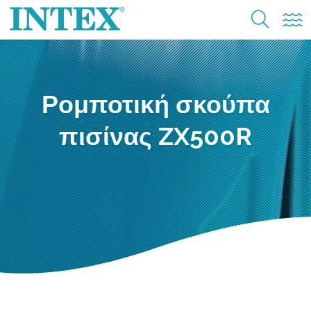
Ρομποτική σκούπα
πισίνας ZX500R