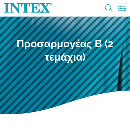
Προσαρμογέας B (2
τεμάχια)