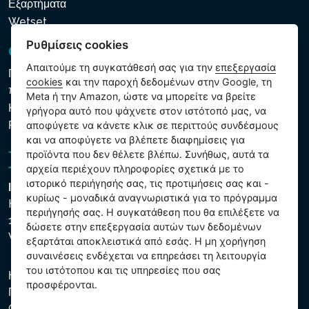
Εξαρτήματα
Wetset
Ρυθμίσεις cookies
GDPR και Cookies
Απαιτούμε τη συγκατάθεσή σας για την
επεξεργασία
Πολιτική προστασίας προσωπικών και λοιπών δεδομένων
cookies
και την παροχή δεδομένων στην Google, τη
που υποβάλλονται σε επεξεργασία
Meta ή την Amazon, ώστε να μπορείτε να βρείτε
Κανόνες χρήσης των αρχείων cookie
γρήγορα αυτό που ψάχνετε στον ιστότοπό μας, να
Ρυθμίσεις cookies
αποφύγετε να κάνετε κλικ σε περιττούς συνδέσμους
και να αποφύγετε να βλέπετε διαφημίσεις για
προϊόντα που δεν θέλετε βλέπω. Συνήθως, αυτά τα
αρχεία περιέχουν πληροφορίες σχετικά με το
ιστορικό περιήγησής σας, τις προτιμήσεις σας και -
Intex Trading, s.r.o.
κυρίως - μοναδικά αναγνωριστικά για το πρόγραμμα
Hradecká 2526/3
περιήγησής σας. Η συγκατάθεση που θα επιλέξετε να
130 00 Praha 3
δώσετε στην επεξεργασία αυτών των δεδομένων
Vinohrady - Česká republika
εξαρτάται αποκλειστικά από εσάς. Η μη χορήγηση
συναινέσεις ενδέχεται να επηρεάσει τη λειτουργία
του ιστότοπου και τις υπηρεσίες που σας
Η εταιρεία είναι εγγεγραμμένη στο Δημοτικό Δικαστήριο της
προσφέρονται.
Πράγας, μέρος C, αύξ. αριθ. 74759. ΑΜΕ 26150808, ΑΦΜ
CZ26150808.