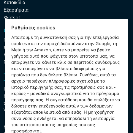
Κατοικίδια
Εξαρτήματα
Wetset
Ρυθμίσεις cookies
GDPR και Cookies
Απαιτούμε τη συγκατάθεσή σας για την
επεξεργασία
Πολιτική προστασίας προσωπικών και λοιπών δεδομένων
cookies
και την παροχή δεδομένων στην Google, τη
που υποβάλλονται σε επεξεργασία
Meta ή την Amazon, ώστε να μπορείτε να βρείτε
Κανόνες χρήσης των αρχείων cookie
γρήγορα αυτό που ψάχνετε στον ιστότοπό μας, να
Ρυθμίσεις cookies
αποφύγετε να κάνετε κλικ σε περιττούς συνδέσμους
και να αποφύγετε να βλέπετε διαφημίσεις για
προϊόντα που δεν θέλετε βλέπω. Συνήθως, αυτά τα
αρχεία περιέχουν πληροφορίες σχετικά με το
ιστορικό περιήγησής σας, τις προτιμήσεις σας και -
Intex Trading, s.r.o.
κυρίως - μοναδικά αναγνωριστικά για το πρόγραμμα
Hradecká 2526/3
περιήγησής σας. Η συγκατάθεση που θα επιλέξετε να
130 00 Praha 3
δώσετε στην επεξεργασία αυτών των δεδομένων
Vinohrady - Česká republika
εξαρτάται αποκλειστικά από εσάς. Η μη χορήγηση
συναινέσεις ενδέχεται να επηρεάσει τη λειτουργία
του ιστότοπου και τις υπηρεσίες που σας
Η εταιρεία είναι εγγεγραμμένη στο Δημοτικό Δικαστήριο της
προσφέρονται.