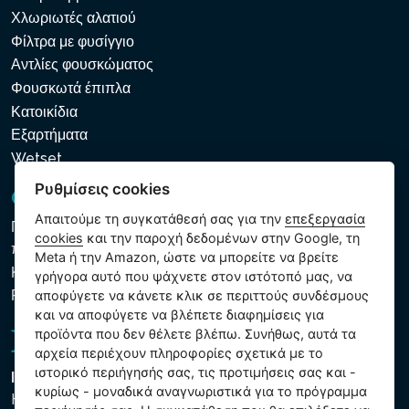
Χλωριωτές αλατιού
Φίλτρα με φυσίγγιο
Αντλίες φουσκώματος
Φουσκωτά έπιπλα
Κατοικίδια
Εξαρτήματα
Wetset
Ρυθμίσεις cookies
GDPR και Cookies
Απαιτούμε τη συγκατάθεσή σας για την
επεξεργασία
Πολιτική προστασίας προσωπικών και λοιπών δεδομένων
cookies
και την παροχή δεδομένων στην Google, τη
που υποβάλλονται σε επεξεργασία
Meta ή την Amazon, ώστε να μπορείτε να βρείτε
Κανόνες χρήσης των αρχείων cookie
γρήγορα αυτό που ψάχνετε στον ιστότοπό μας, να
Ρυθμίσεις cookies
αποφύγετε να κάνετε κλικ σε περιττούς συνδέσμους
και να αποφύγετε να βλέπετε διαφημίσεις για
προϊόντα που δεν θέλετε βλέπω. Συνήθως, αυτά τα
αρχεία περιέχουν πληροφορίες σχετικά με το
ιστορικό περιήγησής σας, τις προτιμήσεις σας και -
Intex Trading, s.r.o.
κυρίως - μοναδικά αναγνωριστικά για το πρόγραμμα
Hradecká 2526/3