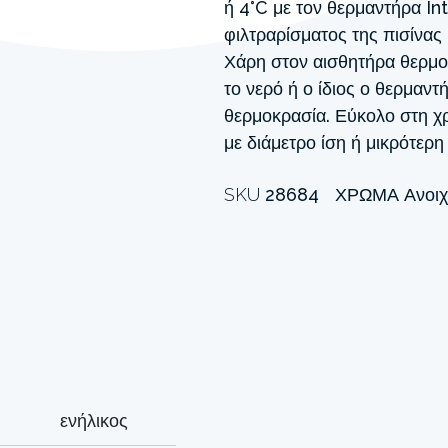
ή 4°C με τον θερμαντήρα In
φιλτραρίσματος της πισίνας μ
Χάρη στον αισθητήρα θερμοκ
το νερό ή ο ίδιος ο θερμαν
θερμοκρασία. Εύκολο στη χρή
με διάμετρο ίση ή μικρότερ
SKU
28684
ΧΡΏΜΑ
Ανοιχ
ενήλικος