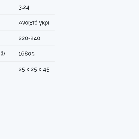
3.24
Ανοιχτό γκρι
220-240
l)
16805
25 x 25 x 45