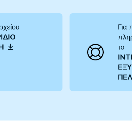
ρχείου
Για 
ΊΔΙΟ
πληρ
ΤΗ
το
INT
ΕΞΥ
ΠΕ