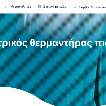
Μεταπωλητές
Σχετικά με εμάς
Συμβουλές και κό
τρικός θερμαντήρας πι