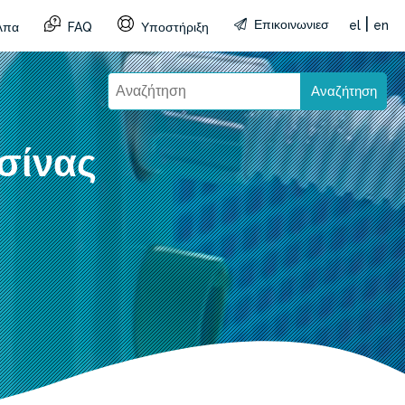
|
Επικοινωνιεσ
el
en
λπα
FAQ
Υποστήριξη
Αναζήτηση
σίνας