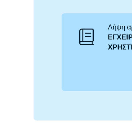
Λήψη α
ΕΓΧΕΙΡ
ΧΡΉΣ