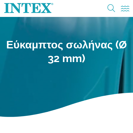
Εύκαμπτος σωλήνας (Ø
32 mm)