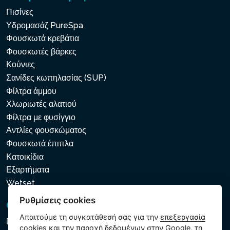
Πισίνες
Υδρομασάζ PureSpa
Φουσκωτά κρεβάτια
Φουσκωτές βάρκες
Κούνιες
Σανίδες κωπηλασίας (SUP)
Φίλτρα άμμου
Χλωριωτές αλατιού
Φίλτρα με φυσίγγιο
Αντλίες φουσκώματος
Φουσκωτά έπιπλα
Κατοικίδια
Εξαρτήματα
Wetset
Ρυθμίσεις cookies
GDPR και Cookies
Απαιτούμε τη συγκατάθεσή σας για την
επεξεργασία
Πολιτική προστασίας προσωπικών και λοιπών δεδομένων
cookies
και την παροχή δεδομένων στην Google, τη