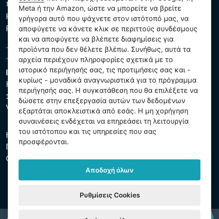
που υποβάλλονται σε επεξεργασία
Meta ή την Amazon, ώστε να μπορείτε να βρείτε
Κανόνες χρήσης των αρχείων cookie
γρήγορα αυτό που ψάχνετε στον ιστότοπό μας, να
Ρυθμίσεις cookies
αποφύγετε να κάνετε κλικ σε περιττούς συνδέσμους
και να αποφύγετε να βλέπετε διαφημίσεις για
προϊόντα που δεν θέλετε βλέπω. Συνήθως, αυτά τα
αρχεία περιέχουν πληροφορίες σχετικά με το
ιστορικό περιήγησής σας, τις προτιμήσεις σας και -
Intex Trading, s.r.o.
κυρίως - μοναδικά αναγνωριστικά για το πρόγραμμα
Hradecká 2526/3
περιήγησής σας. Η συγκατάθεση που θα επιλέξετε να
130 00 Praha 3
δώσετε στην επεξεργασία αυτών των δεδομένων
Vinohrady - Česká republika
εξαρτάται αποκλειστικά από εσάς. Η μη χορήγηση
συναινέσεις ενδέχεται να επηρεάσει τη λειτουργία
του ιστότοπου και τις υπηρεσίες που σας
Η εταιρεία είναι εγγεγραμμένη στο Δημοτικό Δικαστήριο της
προσφέρονται.
Πράγας, μέρος C, αύξ. αριθ. 74759. ΑΜΕ 26150808, ΑΦΜ
CZ26150808.
Αποδοχή όλων
Ρυθμίσεις Cookies