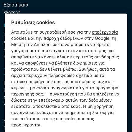
Εξαρτήματα
Wetset
Ρυθμίσεις cookies
GDPR και Cookies
Απαιτούμε τη συγκατάθεσή σας για την
επεξεργασία
Πολιτική προστασίας προσωπικών και λοιπών δεδομένων
cookies
και την παροχή δεδομένων στην Google, τη
που υποβάλλονται σε επεξεργασία
Meta ή την Amazon, ώστε να μπορείτε να βρείτε
Κανόνες χρήσης των αρχείων cookie
γρήγορα αυτό που ψάχνετε στον ιστότοπό μας, να
Ρυθμίσεις cookies
αποφύγετε να κάνετε κλικ σε περιττούς συνδέσμους
και να αποφύγετε να βλέπετε διαφημίσεις για
προϊόντα που δεν θέλετε βλέπω. Συνήθως, αυτά τα
αρχεία περιέχουν πληροφορίες σχετικά με το
ιστορικό περιήγησής σας, τις προτιμήσεις σας και -
Intex Trading, s.r.o.
κυρίως - μοναδικά αναγνωριστικά για το πρόγραμμα
Hradecká 2526/3
περιήγησής σας. Η συγκατάθεση που θα επιλέξετε να
130 00 Praha 3
δώσετε στην επεξεργασία αυτών των δεδομένων
Vinohrady - Česká republika
εξαρτάται αποκλειστικά από εσάς. Η μη χορήγηση
συναινέσεις ενδέχεται να επηρεάσει τη λειτουργία
του ιστότοπου και τις υπηρεσίες που σας
Η εταιρεία είναι εγγεγραμμένη στο Δημοτικό Δικαστήριο της
προσφέρονται.
Πράγας, μέρος C, αύξ. αριθ. 74759. ΑΜΕ 26150808, ΑΦΜ