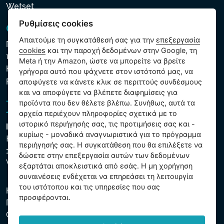
Wetset
Ρυθμίσεις cookies
GDPR και Cookies
Απαιτούμε τη συγκατάθεσή σας για την
επεξεργασία
Πολιτική προστασίας προσωπικών και λοιπών δεδομένων
cookies
και την παροχή δεδομένων στην Google, τη
που υποβάλλονται σε επεξεργασία
Meta ή την Amazon, ώστε να μπορείτε να βρείτε
Κανόνες χρήσης των αρχείων cookie
γρήγορα αυτό που ψάχνετε στον ιστότοπό μας, να
Ρυθμίσεις cookies
αποφύγετε να κάνετε κλικ σε περιττούς συνδέσμους
και να αποφύγετε να βλέπετε διαφημίσεις για
προϊόντα που δεν θέλετε βλέπω. Συνήθως, αυτά τα
αρχεία περιέχουν πληροφορίες σχετικά με το
ιστορικό περιήγησής σας, τις προτιμήσεις σας και -
Intex Trading, s.r.o.
κυρίως - μοναδικά αναγνωριστικά για το πρόγραμμα
Hradecká 2526/3
περιήγησής σας. Η συγκατάθεση που θα επιλέξετε να
130 00 Praha 3
δώσετε στην επεξεργασία αυτών των δεδομένων
Vinohrady - Česká republika
εξαρτάται αποκλειστικά από εσάς. Η μη χορήγηση
συναινέσεις ενδέχεται να επηρεάσει τη λειτουργία
του ιστότοπου και τις υπηρεσίες που σας
Η εταιρεία είναι εγγεγραμμένη στο Δημοτικό Δικαστήριο της
προσφέρονται.
Πράγας, μέρος C, αύξ. αριθ. 74759. ΑΜΕ 26150808, ΑΦΜ
CZ26150808.