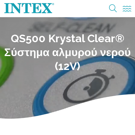
QS500 Krystal Clear®
Σύστημα αλμυρού νερού
(12V)