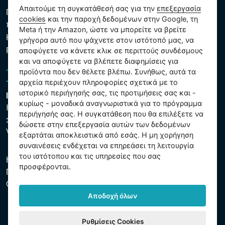
Απαιτούμε τη συγκατάθεσή σας για την
επεξεργασία
Πολιτική προστασίας προσωπικών και λοιπών δεδομένων
cookies
και την παροχή δεδομένων στην Google, τη
που υποβάλλονται σε επεξεργασία
Meta ή την Amazon, ώστε να μπορείτε να βρείτε
Κανόνες χρήσης των αρχείων cookie
γρήγορα αυτό που ψάχνετε στον ιστότοπό μας, να
Ρυθμίσεις cookies
αποφύγετε να κάνετε κλικ σε περιττούς συνδέσμους
και να αποφύγετε να βλέπετε διαφημίσεις για
προϊόντα που δεν θέλετε βλέπω. Συνήθως, αυτά τα
αρχεία περιέχουν πληροφορίες σχετικά με το
ιστορικό περιήγησής σας, τις προτιμήσεις σας και -
Intex Trading, s.r.o.
κυρίως - μοναδικά αναγνωριστικά για το πρόγραμμα
Hradecká 2526/3
περιήγησής σας. Η συγκατάθεση που θα επιλέξετε να
130 00 Praha 3
δώσετε στην επεξεργασία αυτών των δεδομένων
Vinohrady - Česká republika
εξαρτάται αποκλειστικά από εσάς. Η μη χορήγηση
συναινέσεις ενδέχεται να επηρεάσει τη λειτουργία
του ιστότοπου και τις υπηρεσίες που σας
Η εταιρεία είναι εγγεγραμμένη στο Δημοτικό Δικαστήριο της
προσφέρονται.
Πράγας, μέρος C, αύξ. αριθ. 74759. ΑΜΕ 26150808, ΑΦΜ
CZ26150808.
Αποδοχή όλων
Ρυθμίσεις Cookies