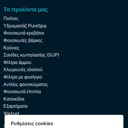
Τα προϊόντα μας
Πισίνες
Υδρομασάζ PureSpa
Φουσκωτά κρεβάτια
Φουσκωτές βάρκες
Κούνιες
Σανίδες κωπηλασίας (SUP)
Φίλτρα άμμου
Χλωριωτές αλατιού
Φίλτρα με φυσίγγιο
Αντλίες φουσκώματος
Φουσκωτά έπιπλα
Κατοικίδια
Εξαρτήματα
Wetset
Ρυθμίσεις cookies
GDPR και Cookies