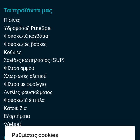
Τα προϊόντα μας
Πισίνες
Υδρομασάζ PureSpa
Φουσκωτά κρεβάτια
Φουσκωτές βάρκες
Κούνιες
Σανίδες κωπηλασίας (SUP)
Φίλτρα άμμου
Χλωριωτές αλατιού
Φίλτρα με φυσίγγιο
Αντλίες φουσκώματος
Φουσκωτά έπιπλα
Κατοικίδια
Εξαρτήματα
Wetset
Ρυθμίσεις cookies
GDPR και Cookies