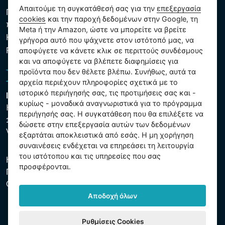
Απαιτούμε τη συγκατάθεσή σας για την
επεξεργασία
Πολιτική προστασίας προσωπικών και λοιπών δεδομένων
cookies
και την παροχή δεδομένων στην Google, τη
που υποβάλλονται σε επεξεργασία
Meta ή την Amazon, ώστε να μπορείτε να βρείτε
Κανόνες χρήσης των αρχείων cookie
γρήγορα αυτό που ψάχνετε στον ιστότοπό μας, να
Ρυθμίσεις cookies
αποφύγετε να κάνετε κλικ σε περιττούς συνδέσμους
και να αποφύγετε να βλέπετε διαφημίσεις για
προϊόντα που δεν θέλετε βλέπω. Συνήθως, αυτά τα
αρχεία περιέχουν πληροφορίες σχετικά με το
ιστορικό περιήγησής σας, τις προτιμήσεις σας και -
Intex Trading, s.r.o.
κυρίως - μοναδικά αναγνωριστικά για το πρόγραμμα
Hradecká 2526/3
περιήγησής σας. Η συγκατάθεση που θα επιλέξετε να
130 00 Praha 3
δώσετε στην επεξεργασία αυτών των δεδομένων
Vinohrady - Česká republika
εξαρτάται αποκλειστικά από εσάς. Η μη χορήγηση
συναινέσεις ενδέχεται να επηρεάσει τη λειτουργία
του ιστότοπου και τις υπηρεσίες που σας
Η εταιρεία είναι εγγεγραμμένη στο Δημοτικό Δικαστήριο της
προσφέρονται.
Πράγας, μέρος C, αύξ. αριθ. 74759. ΑΜΕ 26150808, ΑΦΜ
CZ26150808.
Αποδοχή όλων
Ρυθμίσεις Cookies