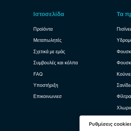
Ιστοσελίδα
Τα π
Προϊόντα
Πισίνε
Μεταπωλητές
Υδρομ
Σχετικά με εμάς
Φουσκ
Συμβουλές και κόλπα
Φουσκ
FAQ
Κούνιε
Υποστήριξη
Σανίδε
Επικοινωνιεσ
Φίλτρα
Χλωριω
Φίλτρα
Ρυθμίσεις cookie
Αντλί