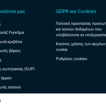
ροϊόντα μας
GDPR και Cookies
ς
Πολιτική προστασίας προσω
και λοιπών δεδομένων που
ασάζ PureSpa
υποβάλλονται σε επεξεργασία
ωτά κρεβάτια
Κανόνες χρήσης των αρχείων
cookie
ωτές βάρκες
Ρυθμίσεις cookies
ς
ς κωπηλασίας (SUP)
 άμμου
τές αλατιού
 με φυσίγγιο
s
ες φουσκώματος