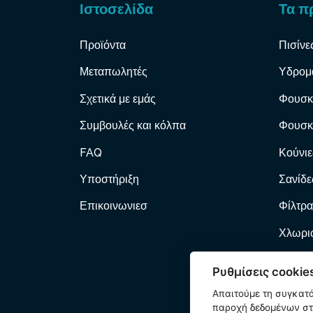
Ιστοσελίδα
Τα π
Προϊόντα
Πισίνε
Μεταπωλητές
Υδρομ
Σχετικά με εμάς
Φουσκ
Συμβουλές και κόλπα
Φουσκ
FAQ
Κούνιε
Υποστήριξη
Σανίδε
Επικοινωνιεσ
Φίλτρα
Χλωριω
Φίλτρα
Ρυθμίσεις cookie
Αντλί
Απαιτούμε τη συγκατ
παροχή δεδομένων στη