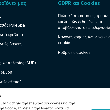
ροϊόντα μας
GDPR και Cookies
ς
Πολιτική προστασίας προσω
και λοιπών δεδομένων που
ασάζ PureSpa
υποβάλλονται σε επεξεργασία
ωτά κρεβάτια
Κανόνες χρήσης των αρχείων
cookie
ωτές βάρκες
Ρυθμίσεις cookies
ς
ς κωπηλασίας (SUP)
 άμμου
τές αλατιού
 με φυσίγγιο
s
ες φουσκώματος
άθεσή σας για την
επεξεργασία cookies
και την
ν Google, τη Meta ή την Amazon, ώστε να