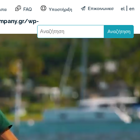
|
Επικοινωνιεσ
el
en
λπα
FAQ
Υποστήριξη
&reg=GR&lang=el): Failed to open stream: HTTP
mpany.gr/wp-
Αναζήτηση