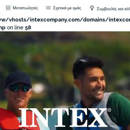
Μεταπωλητές
Σχετικά με εμάς
Συμβουλές και κό
com/admin/product/api.php?id=364&not_use_region=1
w/vhosts/intexcompany.com/domains/intexco
hp
on line
58