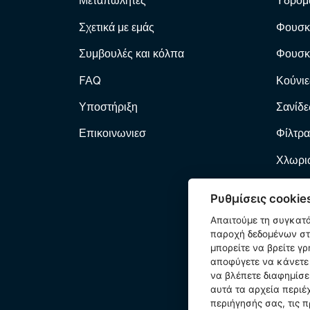
Μεταπωλητές
Υδρομ
Σχετικά με εμάς
Φουσκ
Συμβουλές και κόλπα
Φουσκ
FAQ
Κούνιε
Υποστήριξη
Σανίδε
Επικοινωνιεσ
Φίλτρα
Χλωριω
Φίλτρα
Ρυθμίσεις cookie
Αντλί
Απαιτούμε τη συγκατ
παροχή δεδομένων στη
Φουσκ
μπορείτε να βρείτε γ
αποφύγετε να κάνετε 
Κατοικ
να βλέπετε διαφημίσε
αυτά τα αρχεία περιέ
Εξαρτ
περιήγησής σας, τις π