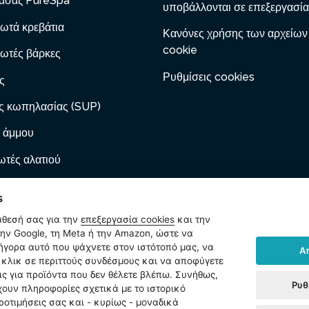
ασάζ PureSpa
υποβάλλονται σε επεξεργασία
ωτά κρεβάτια
Κανόνες χρήσης των αρχείων
cookie
ωτές βάρκες
Ρυθμίσεις cookies
ς
ς κωπηλασίας (SUP)
 άμμου
τές αλατιού
 με φυσίγγιο
s
ες φουσκώματος
άθεσή σας για την
επεξεργασία cookies
και την
ν Google, τη Meta ή την Amazon, ώστε να
ωτά έπιπλα
ρήγορα αυτό που ψάχνετε στον ιστότοπό μας, να
Α
κλικ σε περιττούς συνδέσμους και να αποφύγετε
ίδια
ις για προϊόντα που δεν θέλετε βλέπω. Συνήθως,
Ρυθ
χουν πληροφορίες σχετικά με το ιστορικό
ήματα
ροτιμήσεις σας και - κυρίως - μοναδικά