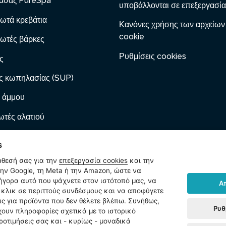
ασάζ PureSpa
υποβάλλονται σε επεξεργασία
ωτά κρεβάτια
Κανόνες χρήσης των αρχείων
cookie
ωτές βάρκες
Ρυθμίσεις cookies
ς
ς κωπηλασίας (SUP)
 άμμου
τές αλατιού
 με φυσίγγιο
s
ες φουσκώματος
άθεσή σας για την
επεξεργασία cookies
και την
ν Google, τη Meta ή την Amazon, ώστε να
ωτά έπιπλα
ρήγορα αυτό που ψάχνετε στον ιστότοπό μας, να
Α
κλικ σε περιττούς συνδέσμους και να αποφύγετε
ίδια
ις για προϊόντα που δεν θέλετε βλέπω. Συνήθως,
Ρυθ
χουν πληροφορίες σχετικά με το ιστορικό
ήματα
ροτιμήσεις σας και - κυρίως - μοναδικά