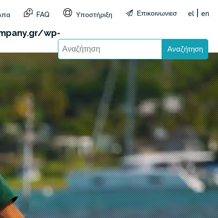
|
Επικοινωνιεσ
el
en
λπα
FAQ
Υποστήριξη
&reg=GR&lang=el): Failed to open stream: HTTP
mpany.gr/wp-
Αναζήτηση