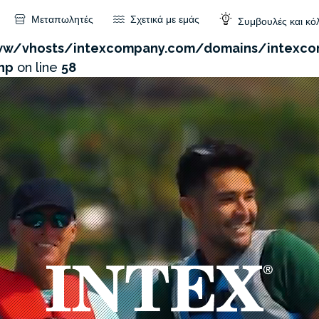
Μεταπωλητές
Σχετικά με εμάς
Συμβουλές και κό
com/admin/product/api.php?id=515&not_use_region=1
w/vhosts/intexcompany.com/domains/intexco
hp
on line
58