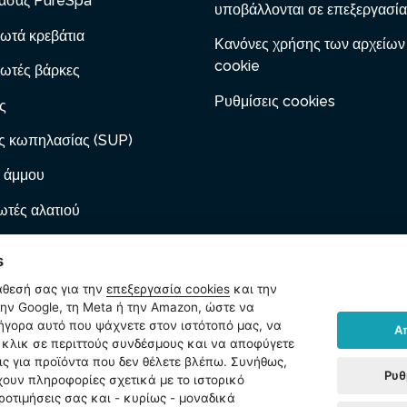
ασάζ PureSpa
υποβάλλονται σε επεξεργασία
ωτά κρεβάτια
Κανόνες χρήσης των αρχείων
cookie
ωτές βάρκες
Ρυθμίσεις cookies
ς
ς κωπηλασίας (SUP)
 άμμου
τές αλατιού
 με φυσίγγιο
s
ες φουσκώματος
άθεσή σας για την
επεξεργασία cookies
και την
ν Google, τη Meta ή την Amazon, ώστε να
ωτά έπιπλα
ρήγορα αυτό που ψάχνετε στον ιστότοπό μας, να
Α
κλικ σε περιττούς συνδέσμους και να αποφύγετε
ίδια
ις για προϊόντα που δεν θέλετε βλέπω. Συνήθως,
Ρυθ
χουν πληροφορίες σχετικά με το ιστορικό
ήματα
ροτιμήσεις σας και - κυρίως - μοναδικά