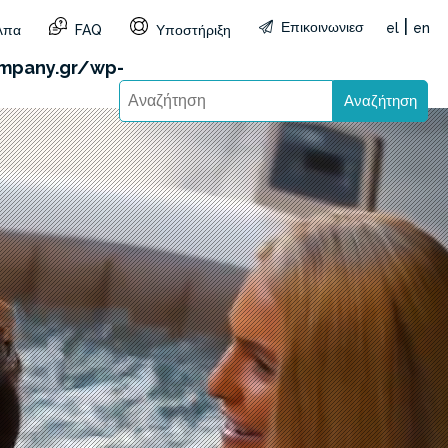
|
Επικοινωνιεσ
el
en
λπα
FAQ
Υποστήριξη
&reg=GR&lang=el): Failed to open stream: HTTP
mpany.gr/wp-
Αναζήτηση