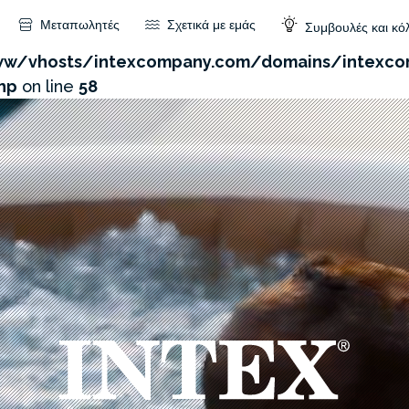
Μεταπωλητές
Σχετικά με εμάς
Συμβουλές και κό
com/admin/product/api.php?id=490&not_use_region=1
w/vhosts/intexcompany.com/domains/intexco
hp
on line
58