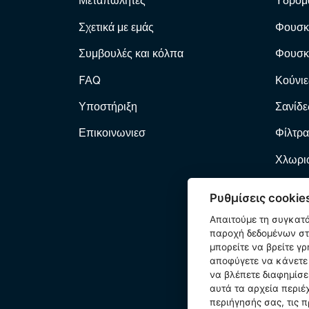
Μεταπωλητές
Υδρομ
Σχετικά με εμάς
Φουσκ
Συμβουλές και κόλπα
Φουσκ
FAQ
Κούνιε
Υποστήριξη
Σανίδε
Επικοινωνιεσ
Φίλτρα
Χλωριω
Φίλτρα
Ρυθμίσεις cookie
Αντλί
Απαιτούμε τη συγκατ
παροχή δεδομένων στη
Φουσκ
μπορείτε να βρείτε γ
αποφύγετε να κάνετε 
Κατοικ
να βλέπετε διαφημίσε
αυτά τα αρχεία περιέ
Εξαρτ
περιήγησής σας, τις π