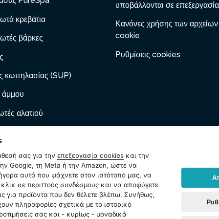
ασάζ PureSpa
υποβάλλονται σε επεξεργασία
ωτά κρεβάτια
Κανόνες χρήσης των αρχείων
cookie
ωτές βάρκες
Ρυθμίσεις cookies
ς
ς κωπηλασίας (SUP)
 άμμου
τές αλατιού
 με φυσίγγιο
s
ες φουσκώματος
άθεσή σας για την
επεξεργασία cookies
και την
ν Google, τη Meta ή την Amazon, ώστε να
ωτά έπιπλα
ρήγορα αυτό που ψάχνετε στον ιστότοπό μας, να
Α
κλικ σε περιττούς συνδέσμους και να αποφύγετε
ίδια
ις για προϊόντα που δεν θέλετε βλέπω. Συνήθως,
Ρυθ
χουν πληροφορίες σχετικά με το ιστορικό
ήματα
ροτιμήσεις σας και - κυρίως - μοναδικά