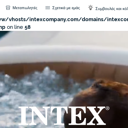
Μεταπωλητές
Σχετικά με εμάς
Συμβουλές και κό
com/admin/product/api.php?id=605&not_use_region=1
w/vhosts/intexcompany.com/domains/intexco
hp
on line
58