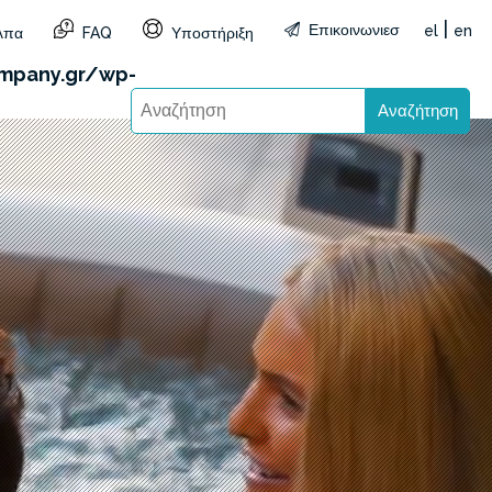
|
Επικοινωνιεσ
el
en
λπα
FAQ
Υποστήριξη
&reg=GR&lang=el): Failed to open stream: HTTP
mpany.gr/wp-
Αναζήτηση