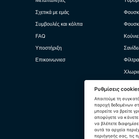
Μεταπωλητές
Υδρομ
Σχετικά με εμάς
Φουσκ
Συμβουλές και κόλπα
Φουσκ
FAQ
Κούνιε
Υποστήριξη
Σανίδε
Επικοινωνιεσ
Φίλτρα
Χλωριω
Φίλτρα
Ρυθμίσεις cookie
Αντλί
Απαιτούμε τη συγκατ
παροχή δεδομένων στη
Φουσκ
μπορείτε να βρείτε γ
αποφύγετε να κάνετε 
Κατοικ
να βλέπετε διαφημίσε
αυτά τα αρχεία περιέ
Εξαρτ
περιήγησής σας, τις π