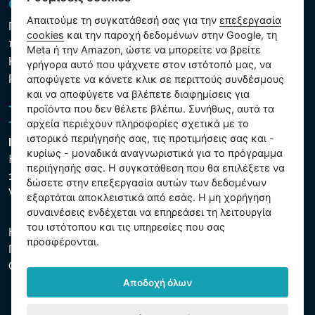
GDPR και Cookies
Απαιτούμε τη συγκατάθεσή σας για την
επεξεργασία
Πολιτική προστασίας προσωπικών και λοιπών δεδομένων
cookies
και την παροχή δεδομένων στην Google, τη
που υποβάλλονται σε επεξεργασία
Meta ή την Amazon, ώστε να μπορείτε να βρείτε
Κανόνες χρήσης των αρχείων cookie
γρήγορα αυτό που ψάχνετε στον ιστότοπό μας, να
Ρυθμίσεις cookies
αποφύγετε να κάνετε κλικ σε περιττούς συνδέσμους
και να αποφύγετε να βλέπετε διαφημίσεις για
προϊόντα που δεν θέλετε βλέπω. Συνήθως, αυτά τα
αρχεία περιέχουν πληροφορίες σχετικά με το
ιστορικό περιήγησής σας, τις προτιμήσεις σας και -
Intex Trading, s.r.o.
κυρίως - μοναδικά αναγνωριστικά για το πρόγραμμα
Hradecká 2526/3
περιήγησής σας. Η συγκατάθεση που θα επιλέξετε να
130 00 Praha 3
δώσετε στην επεξεργασία αυτών των δεδομένων
Vinohrady - Česká republika
εξαρτάται αποκλειστικά από εσάς. Η μη χορήγηση
συναινέσεις ενδέχεται να επηρεάσει τη λειτουργία
του ιστότοπου και τις υπηρεσίες που σας
Η εταιρεία είναι εγγεγραμμένη στο Δημοτικό Δικαστήριο της
προσφέρονται.
Πράγας, μέρος C, αύξ. αριθ. 74759. ΑΜΕ 26150808, ΑΦΜ
CZ26150808.
Αποδοχή όλων