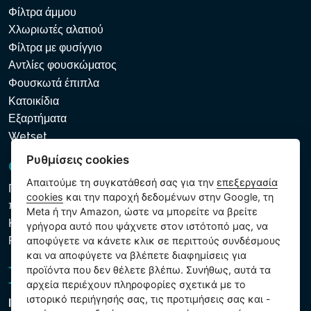
Φίλτρα άμμου
Χλωριωτές αλατιού
Φίλτρα με φυσίγγιο
Αντλίες φουσκώματος
Φουσκωτά έπιπλα
Κατοικίδια
Εξαρτήματα
Wetset
Ρυθμίσεις cookies
GDPR και Cookies
Απαιτούμε τη συγκατάθεσή σας για την
επεξεργασία
Πολιτική προστασίας προσωπικών και λοιπών δεδομένων
cookies
και την παροχή δεδομένων στην Google, τη
που υποβάλλονται σε επεξεργασία
Meta ή την Amazon, ώστε να μπορείτε να βρείτε
Κανόνες χρήσης των αρχείων cookie
γρήγορα αυτό που ψάχνετε στον ιστότοπό μας, να
Ρυθμίσεις cookies
αποφύγετε να κάνετε κλικ σε περιττούς συνδέσμους
και να αποφύγετε να βλέπετε διαφημίσεις για
προϊόντα που δεν θέλετε βλέπω. Συνήθως, αυτά τα
αρχεία περιέχουν πληροφορίες σχετικά με το
ιστορικό περιήγησής σας, τις προτιμήσεις σας και -
Intex Trading, s.r.o.