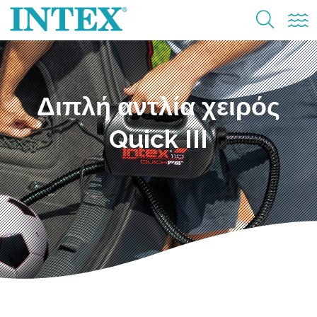
Διπλή αντλία χειρός
Quick III