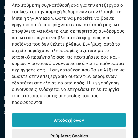
Απαιτούμε τη συγκατάθεσή σας για την
επεξεργασία
Πολιτική προστασίας προσωπικών και λοιπών δεδομένων
cookies
και την παροχή δεδομένων στην Google, τη
που υποβάλλονται σε επεξεργασία
Meta ή την Amazon, ώστε να μπορείτε να βρείτε
Κανόνες χρήσης των αρχείων cookie
γρήγορα αυτό που ψάχνετε στον ιστότοπό μας, να
Ρυθμίσεις cookies
αποφύγετε να κάνετε κλικ σε περιττούς συνδέσμους
και να αποφύγετε να βλέπετε διαφημίσεις για
προϊόντα που δεν θέλετε βλέπω. Συνήθως, αυτά τα
αρχεία περιέχουν πληροφορίες σχετικά με το
ιστορικό περιήγησής σας, τις προτιμήσεις σας και -
Intex Trading, s.r.o.
κυρίως - μοναδικά αναγνωριστικά για το πρόγραμμα
Hradecká 2526/3
περιήγησής σας. Η συγκατάθεση που θα επιλέξετε να
130 00 Praha 3
δώσετε στην επεξεργασία αυτών των δεδομένων
Vinohrady - Česká republika
εξαρτάται αποκλειστικά από εσάς. Η μη χορήγηση
συναινέσεις ενδέχεται να επηρεάσει τη λειτουργία
του ιστότοπου και τις υπηρεσίες που σας
Η εταιρεία είναι εγγεγραμμένη στο Δημοτικό Δικαστήριο της
προσφέρονται.
Πράγας, μέρος C, αύξ. αριθ. 74759. ΑΜΕ 26150808, ΑΦΜ
CZ26150808.
Αποδοχή όλων
Ρυθμίσεις Cookies