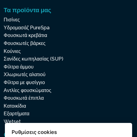
Τα προϊόντα μας
Πισίνες
Υδρομασάζ PureSpa
Φουσκωτά κρεβάτια
Φουσκωτές βάρκες
Κούνιες
Σανίδες κωπηλασίας (SUP)
Φίλτρα άμμου
Χλωριωτές αλατιού
Φίλτρα με φυσίγγιο
Αντλίες φουσκώματος
Φουσκωτά έπιπλα
Κατοικίδια
Εξαρτήματα
Wetset
Ρυθμίσεις cookies
GDPR και Cookies