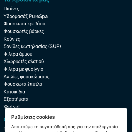
Πισίνες
Υδρομασάζ PureSpa
Φουσκωτά κρεβάτια
Φουσκωτές βάρκες
Κούνιες
Σανίδες κωπηλασίας (SUP)
Φίλτρα άμμου
Χλωριωτές αλατιού
Φίλτρα με φυσίγγιο
Αντλίες φουσκώματος
Φουσκωτά έπιπλα
Κατοικίδια
Εξαρτήματα
Wetset
Ρυθμίσεις cookies
GDPR και Cookies
Απαιτούμε τη συγκατάθεσή σας για την
επεξεργασία
Πολιτική προστασίας προσωπικών και λοιπών δεδομένων