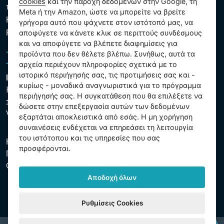
cookies
και την παροχή δεδομένων στην Google, τη
που υποβάλλονται σε επεξεργασία
Meta ή την Amazon, ώστε να μπορείτε να βρείτε
Κανόνες χρήσης των αρχείων cookie
γρήγορα αυτό που ψάχνετε στον ιστότοπό μας, να
Ρυθμίσεις cookies
αποφύγετε να κάνετε κλικ σε περιττούς συνδέσμους
και να αποφύγετε να βλέπετε διαφημίσεις για
προϊόντα που δεν θέλετε βλέπω. Συνήθως, αυτά τα
αρχεία περιέχουν πληροφορίες σχετικά με το
ιστορικό περιήγησής σας, τις προτιμήσεις σας και -
Intex Trading, s.r.o.
κυρίως - μοναδικά αναγνωριστικά για το πρόγραμμα
Hradecká 2526/3
περιήγησής σας. Η συγκατάθεση που θα επιλέξετε να
130 00 Praha 3
δώσετε στην επεξεργασία αυτών των δεδομένων
Vinohrady - Česká republika
εξαρτάται αποκλειστικά από εσάς. Η μη χορήγηση
συναινέσεις ενδέχεται να επηρεάσει τη λειτουργία
του ιστότοπου και τις υπηρεσίες που σας
Η εταιρεία είναι εγγεγραμμένη στο Δημοτικό Δικαστήριο της
προσφέρονται.
Πράγας, μέρος C, αύξ. αριθ. 74759. ΑΜΕ 26150808, ΑΦΜ
CZ26150808.
Αποδοχή όλων
Ρυθμίσεις Cookies