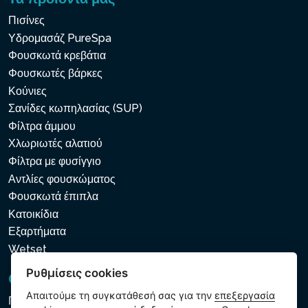
Πισίνες
Υδρομασάζ PureSpa
Φουσκωτά κρεβάτια
Φουσκωτές βάρκες
Κούνιες
Σανίδες κωπηλασίας (SUP)
Φίλτρα άμμου
Χλωριωτές αλατιού
Φίλτρα με φυσίγγιο
Αντλίες φουσκώματος
Φουσκωτά έπιπλα
Κατοικίδια
Εξαρτήματα
Wetset
Ρυθμίσεις cookies
GDPR και Cookies
Απαιτούμε τη συγκατάθεσή σας για την
επεξεργασία
Πολιτική προστασίας προσωπικών και λοιπών δεδομένων