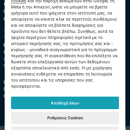
cookies
και την παροχή δεδομένων στην Google, τη
που υποβάλλονται σε επεξεργασία
Meta ή την Amazon, ώστε να μπορείτε να βρείτε
Κανόνες χρήσης των αρχείων cookie
γρήγορα αυτό που ψάχνετε στον ιστότοπό μας, να
Ρυθμίσεις cookies
αποφύγετε να κάνετε κλικ σε περιττούς συνδέσμους
και να αποφύγετε να βλέπετε διαφημίσεις για
προϊόντα που δεν θέλετε βλέπω. Συνήθως, αυτά τα
αρχεία περιέχουν πληροφορίες σχετικά με το
ιστορικό περιήγησής σας, τις προτιμήσεις σας και -
Intex Trading, s.r.o.
κυρίως - μοναδικά αναγνωριστικά για το πρόγραμμα
Hradecká 2526/3
περιήγησής σας. Η συγκατάθεση που θα επιλέξετε να
130 00 Praha 3
δώσετε στην επεξεργασία αυτών των δεδομένων
Vinohrady - Česká republika
εξαρτάται αποκλειστικά από εσάς. Η μη χορήγηση
συναινέσεις ενδέχεται να επηρεάσει τη λειτουργία
του ιστότοπου και τις υπηρεσίες που σας
Η εταιρεία είναι εγγεγραμμένη στο Δημοτικό Δικαστήριο της
προσφέρονται.
Πράγας, μέρος C, αύξ. αριθ. 74759. ΑΜΕ 26150808, ΑΦΜ
CZ26150808.
Αποδοχή όλων
Ρυθμίσεις Cookies