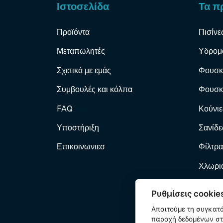
Ιστοσελίδα
Τα π
Προϊόντα
Πισίνε
Μεταπωλητές
Υδρομ
Σχετικά με εμάς
Φουσκ
Συμβουλές και κόλπα
Φουσκ
FAQ
Κούνιε
Υποστήριξη
Σανίδε
Επικοινωνιεσ
Φίλτρα
Χλωριω
Φίλτρα
Ρυθμίσεις cookie
Αντλί
Απαιτούμε τη συγκατ
παροχή δεδομένων στη