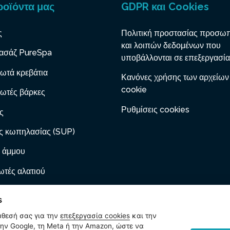
ροϊόντα μας
GDPR και Cookies
ς
Πολιτική προστασίας προσω
και λοιπών δεδομένων που
ασάζ PureSpa
υποβάλλονται σε επεξεργασία
ωτά κρεβάτια
Κανόνες χρήσης των αρχείων
cookie
ωτές βάρκες
Ρυθμίσεις cookies
ς
ς κωπηλασίας (SUP)
 άμμου
τές αλατιού
 με φυσίγγιο
s
ες φουσκώματος
άθεσή σας για την
επεξεργασία cookies
και την
ν Google, τη Meta ή την Amazon, ώστε να